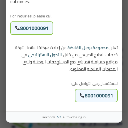
outcomes.
الاستشفاء الرياضي
زيادة القوة العصبية العضلية
For inquiries, please call:
تحسين الأداء الرياضي
حالات الجهاز العضلي الهيكلي
8001000091
حالات العمود الفقري
الإصابات الرياضية
تعلن
مجموعة برجيل القابضة
عن إعادة هيكلة استثمار شبكة
الفرع:
مدينة الطائف – فرع شهار
خدمات العلاج الطبيعي من خلال
التحول الاستراتيجي
في
ملاحظات:
رجال فقط
مواقع جغرافية تتماشى مع المستهدفات الوطنية وتلبي
أيام وساعات العمل:
من السبت إلى الخميس، من 12 ظهرًا حتى
المخرجات العلاجية المطلوبة.
8 مساءً
للاستفسار يرجى التواصل على:
تصفّح
عبدالله الرحيلي
عزت إبراهيم
8001000091
المقالات
seconds
51
Auto-closing in