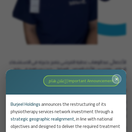
الأخصائي عبدالوهاب عطية القرشي يتميز بخبرته في الاستشفاء
الرياضي وتحسين الأداء العصبي العضلي، حيث يساهم في رفع
كفاءة الرياضيين وتعزيز قوتهم وأدائهم البدني. كما يمتلك خبرة في
×
Important Announcement | إعلان هام
علاج حالات الجهاز العضلي الهيكلي، العمود الفقري، والإصابات
الرياضية باستخدام أحدث أساليب العلاج الطبيعي.
الجنسية:
سعودي
Burjeel Holdings
announces the restructuring of its
الخبرة:
أكثر من سنة
physiotherapy services network investment through a
الدرجة العلمية والتخصص:
أخصائي علاج طبيعي
strategic geographic realignment
, in line with national
objectives and designed to deliver the required treatment
التخصصات: