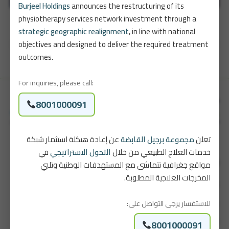
Burjeel Holdings
announces the restructuring of its
physiotherapy services network investment through a
strategic geographic realignment
, in line with national
تصفّح
objectives and designed to deliver the required treatment
العليا – الرياض
الرياض – الندى
outcomes.
المقالات
For inquiries, please call:
8001000091
تعلن
مجموعة برجيل القابضة
عن إعادة هيكلة استثمار شبكة
خدمات العلاج الطبيعي من خلال
التحول الاستراتيجي
في
روابط سريعة
مواقع جغرافية تتماشى مع المستهدفات الوطنية وتلبي
المخرجات العلاجية المطلوبة.
قصتنا
للاستفسار يرجى التواصل على:
باقاتنا
8001000091
اتصل بنا