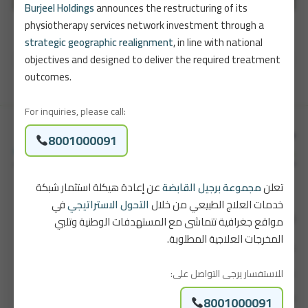
Burjeel Holdings
announces the restructuring of its
physiotherapy services network investment through a
strategic geographic realignment
, in line with national
تصفّح
objectives and designed to deliver the required treatment
المدينة -سيدات
تبوك – رجال
outcomes.
المقالات
For inquiries, please call:
8001000091
تعلن
مجموعة برجيل القابضة
عن إعادة هيكلة استثمار شبكة
خدمات العلاج الطبيعي من خلال
التحول الاستراتيجي
في
روابط سريعة
مواقع جغرافية تتماشى مع المستهدفات الوطنية وتلبي
المخرجات العلاجية المطلوبة.
قصتنا
للاستفسار يرجى التواصل على:
باقاتنا
8001000091
اتصل بنا