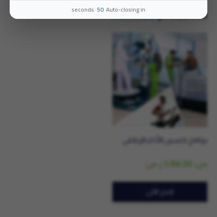
seconds
49
Auto-closing in
Related products
برنامج تحسين الأداء الرياضي
من:
3,156.00
ر.س
احجز الآن