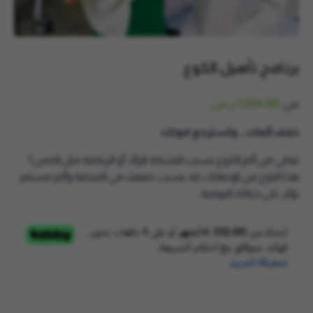
برنامج تأهيل الكوع
من:
1,584.00
ر.س
خفف ألمك… واسترجع قوتك
تعاني من ألم الكوع بسبب النشاط الزائد أو الرياضة مثل التنس؟
هذا النوع من الإصابات قد يسبب ضعف في القبضة وألم مستمر
يؤثر على حياتك اليومية.