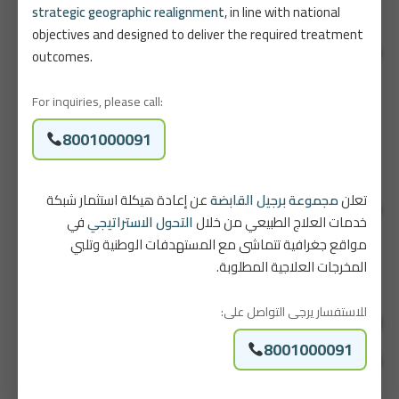
strategic geographic realignment
, in line with national
خطة علاج مخصصة لك.خطة
objectives and designed to deliver the required treatment
outcomes.
خطة العلاج تشمل:
فحص شامل للكوع وحركة اليد والقبضة
For inquiries, please call:
جلسات علاج يدوي وإبر جافة لتخفيف الألم
تعديل الأنشطة اليومية لتجنب تفاقم الحالة
8001000091
تمارين تقوية وتأهيل تدريجية لاستعادة وظيفة الذراع
متابعة أونلاين لمراقبة التقدم وتعديل الخطة حسب الحاجة
تعلن
مجموعة برجيل القابضة
عن إعادة هيكلة استثمار شبكة
خدمات البرنامج:
خدمات العلاج الطبيعي من خلال
التحول الاستراتيجي
في
مواقع جغرافية تتماشى مع المستهدفات الوطنية وتلبي
جلسات علاج طبيعي متخصصة
المخرجات العلاجية المطلوبة.
تأهيل وظيفي للكوع والذراع
جلسات علاج مائي (حسب التقييم)
للاستفسار يرجى التواصل على:
النتيجة؟
8001000091
ودّع ألم الكوع… وارجع لقوتك الطبيعية بثبات وثقة