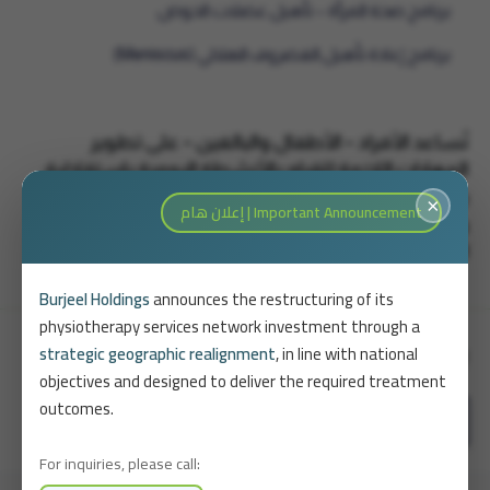
برنامج صحة المرأة – تأهيل عضلات الحوض
برنامج إعادة تأهيل الغضروف الهلالي (Meniscus)
نُساعد الأفراد – الأطفال والبالغين – على تطوير
المهارات اللازمة للقيام بالأنشطة اليومية باستقلالية.
يشمل العلاج الوظيفي تقييم القدرات الحركية
×
Important Announcement | إعلان هام
والإدراكية، وتصميم برامج علاجية لتحسين الأداء
الوظيفي في المدرسة، العمل، أو المنزل.
Burjeel Holdings
announces the restructuring of its
physiotherapy services network investment through a
باقات العلاج الطبيعي
strategic geographic realignment
, in line with national
objectives and designed to deliver the required treatment
outcomes.
arrow_forward
عرض جميع الباقات
For inquiries, please call: