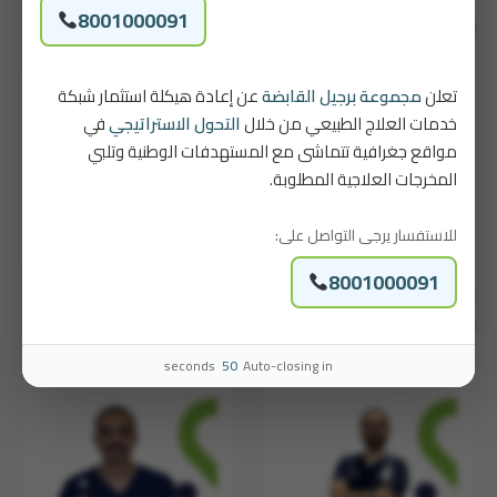
8001000091
خبرائنا
تعلن
مجموعة برجيل القابضة
عن إعادة هيكلة استثمار شبكة
خدمات العلاج الطبيعي من خلال
التحول الاستراتيجي
في
مواقع جغرافية تتماشى مع المستهدفات الوطنية وتلبي
المخرجات العلاجية المطلوبة.
للاستفسار يرجى التواصل على:
8001000091
عبدالله محمد آل خزيم
سلطان باهيثم
Physical Therapist
أخصائي العلاج الطبيعي
seconds
49
Auto-closing in