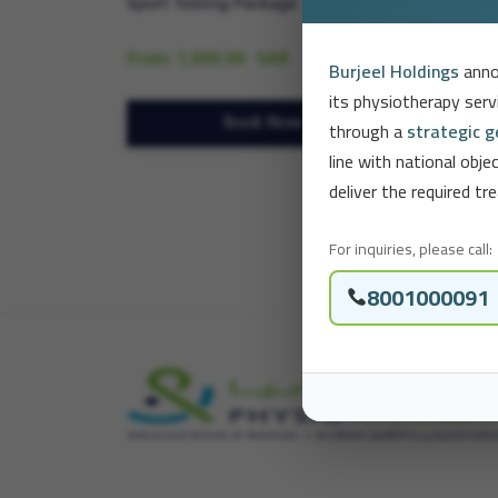
Sport Testing Package
Sport 
From:
1,000.00
SAR
1,000
Burjeel Holdings
anno
its physiotherapy ser
through a
strategic 
Book Now
line with national obj
deliver the required 
For inquiries, please call:
8001000091