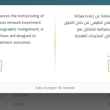
Testing Package 2
VO2 MAX Testing
.00
SAR
850.00
SAR
unces the restructuring of
عن إعادة هيكلة
ابضة
vices network investment
التحول
لاج الطبيعي من خلال
geographic realignment
, in
غرافية تتماشى مع
Book Now
Book Now
ectives and designed to
بي المخرجات العلاجية
treatment outcomes.
←
1
2
ى
Quick Links
Auto-closing in
54
seconds
e
Our Story
supp
Careers