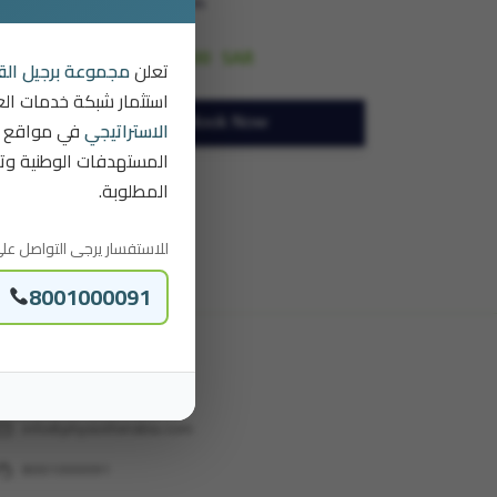
Wrist Program
From:
1,584.00
SAR
تعلن
مجموعة برجيل الق
استثمار شبكة خدمات الع
الاستراتيجي
في مواقع ج
Book Now
المستهدفات الوطنية وتل
المطلوبة.
للاستفسار يرجى التواصل عل:
8001000091
Contact
mail
info@physiotherabia.com
ort_agent
8001000091