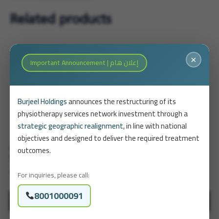
week
Related products
Package
quantity
×
Important Announcement | إعلان هام
Burjeel Holdings
announces the restructuring of its
physiotherapy services network investment through a
strategic geographic realignment
, in line with national
objectives and designed to deliver the required treatment
outcomes.
Lokomat Neuro-
Membership
Rehabilitation 18 Sessions
For inquiries, please call:
8,600.04
SAR
1,500.00
SAR
8001000091
Book Now
Book Now