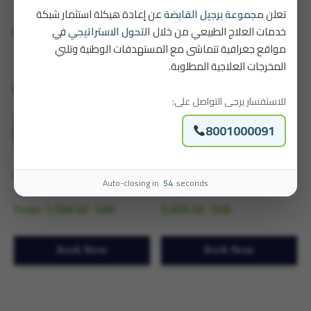
تعلن
مجموعة برجيل القابضة
عن إعادة هيكلة استثمار شبكة
خدمات العلاج الطبيعي من خلال
التحول الاستراتيجي
في
مواقع جغرافية تتماشى مع المستهدفات الوطنية وتلبي
المخرجات العلاجية المطلوبة.
للاستفسار يرجى التواصل على:
8001000091
Recovery Package
Knee Rehabilitation
Auto-closing in
54
seconds
Program
From:
1,584.00
SAR
3,600.00
SAR
Book Now
Book Now