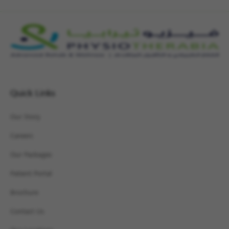
Quick Links
Our Story
Careers
Our Packages
Patient Portal
Brochure
Contact Us