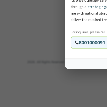
its physiotherapy ser
through a
strategic 
line with national obj
deliver the required 
For inquiries, please call:
8001000091
2026. All Rights Reserved. | Physiotherabia