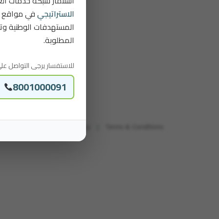
استثمار شبكة خدمات الع
ation_on
Kingdom of Saudi Arabia
الاستراتيجي
في مواقع ج
المستهدفات الوطنية وتل
المطلوبة.
للاستفسار يرجى التواصل عل:
8001000091
Policy
|
Terms & Conditions