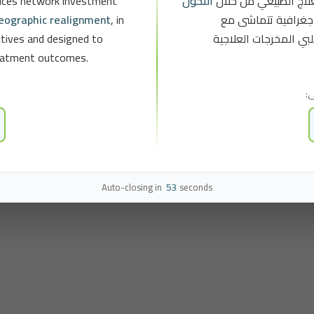
vices network investment
التحول
لاج الطبيعي من خلال
loc
Our Packages
geographic realignment
, in
غرافية تتماشى مع
Patient Portal
ectives and designed to
بي المخرجات العلاجية
treatment outcomes.
Brochure
Contact Us
ى
Our Locations
Feedback and Complaints
Auto-closing in
52
seconds