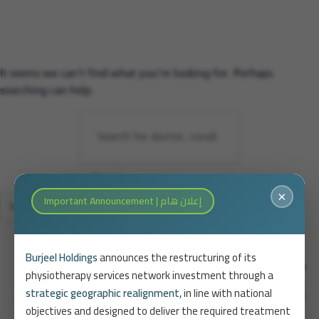
It seems we can’t find what you’re looking for. Perhaps
searching can help.
×
Important Announcement | إعلان هام
Search
Search
Burjeel Holdings
announces the restructuring of its
physiotherapy services network investment through a
strategic geographic realignment
, in line with national
objectives and designed to deliver the required treatment