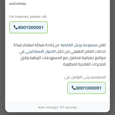
outcomes.
Quick Links
For inquiries, please call:
Our Story
8001000091
Careers
Our Packages
تعلن
مجموعة برجيل القابضة
عن إعادة هيكلة استثمار شبكة
خدمات العلاج الطبيعي من خلال
التحول الاستراتيجي
في
Patient Portal
مواقع جغرافية تتماشى مع المستهدفات الوطنية وتلبي
Brochure
المخرجات العلاجية المطلوبة.
Contact Us
للاستفسار يرجى التواصل على:
Our Locations
8001000091
Feedback and Complaints
Auto-closing in
51
seconds
Contact