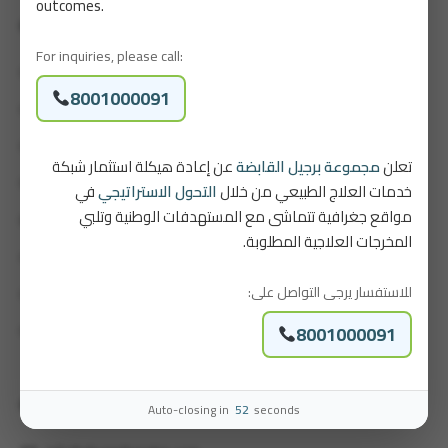
outcomes.
Quick Links
For inquiries, please call:
Our Story
8001000091
Careers
Our Packages
تعلن
مجموعة برجيل القابضة
عن إعادة هيكلة استثمار شبكة
خدمات العلاج الطبيعي من خلال
التحول الاستراتيجي
في
Patient Portal
مواقع جغرافية تتماشى مع المستهدفات الوطنية وتلبي
Brochure
المخرجات العلاجية المطلوبة.
Contact Us
للاستفسار يرجى التواصل على:
Our Locations
8001000091
Feedback and Complaints
Auto-closing in
52
seconds
Contact