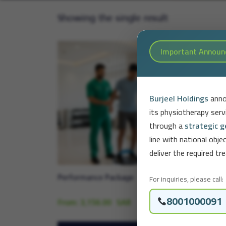
Showing the single result
Burjeel Holdings
anno
its physiotherapy ser
through a
strategic 
line with national obj
deliver the required 
For inquiries, please call:
Performance Package
8001000091
From:
3,156.00
SAR