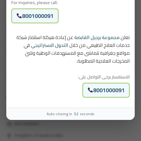
For inquiries, please call:
Careers
8001000091
Our Packages
Patient Portal
تعلن
مجموعة برجيل القابضة
عن إعادة هيكلة استثمار شبكة
Brochure
خدمات العلاج الطبيعي من خلال
التحول الاستراتيجي
في
مواقع جغرافية تتماشى مع المستهدفات الوطنية وتلبي
Contact Us
المخرجات العلاجية المطلوبة.
Our Locations
للاستفسار يرجى التواصل على:
Feedback and Complaints
8001000091
Contact
email
Auto-closing in
52
seconds
info@physiotherabia.com
support_agent
8001000091
location_on
Kingdom of Saudi Arabia