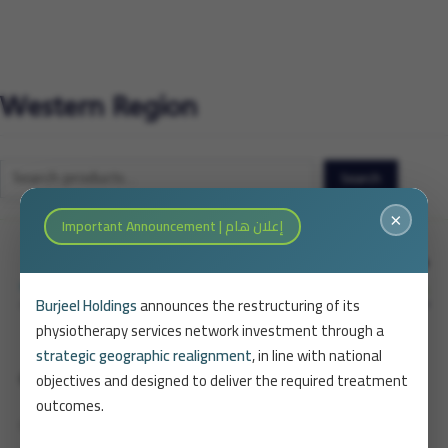
Western Region
Search
Search
×
Important Announcement | إعلان هام
Burjeel Holdings
announces the restructuring of its
physiotherapy services network investment through a
strategic geographic realignment
, in line with national
objectives and designed to deliver the required treatment
Quick Links
outcomes.
Our Story